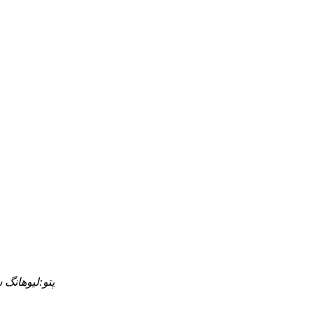
پتو:
ليوهانگ ش