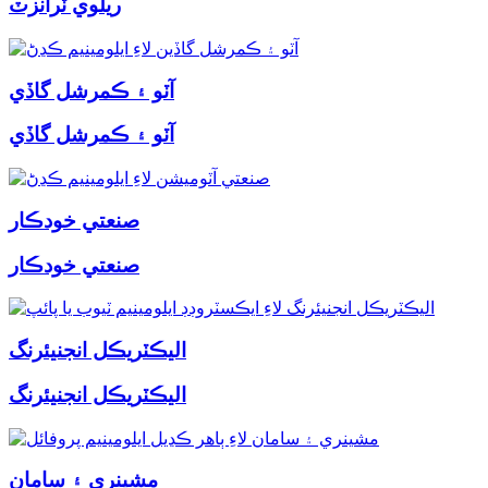
ريلوي ٽرانزٽ
آٽو ۽ ڪمرشل گاڏي
آٽو ۽ ڪمرشل گاڏي
صنعتي خودڪار
صنعتي خودڪار
اليڪٽريڪل انجنيئرنگ
اليڪٽريڪل انجنيئرنگ
مشينري ۽ سامان