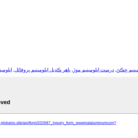
ينيم ڇڪڻ
,
درست ايلومينيم موڙ
,
ٻاھر ڪڍيل ايلومينيم پروفائل
,
ايلومي