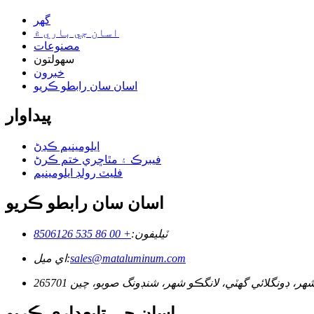
گھر
اسان جي باري ۾
مصنوعات
سهولتون
خبرون
اسان سان رابطو ڪريو
پيداوار
ايلومينيم ڪڍڻ
فيبرڪ ۽ مٿاڇري ختم ڪرڻ
فليٽ رولڊ ايلومينيم
اسان سان رابطو ڪريو
ٽيليفون:
+ 00 86 535 8506126
sales@mataluminum.com
اي ميل:
هر، ڊونگلائي گهٽي، لانگڪو شهر، شنڊونگ صوبو، چين 265701
اسان جي تابعداري ڪريو