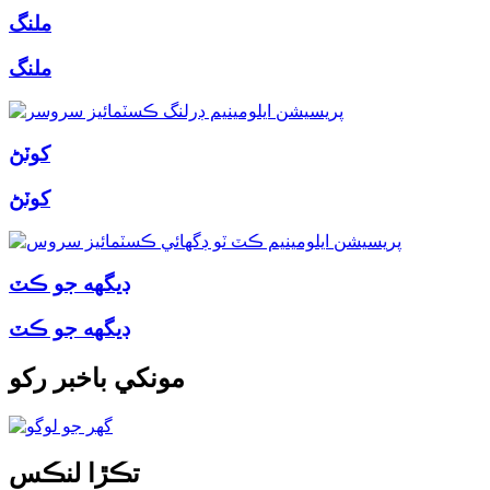
ملنگ
ملنگ
کوٽڻ
کوٽڻ
ڊيگهه جو ڪٽ
ڊيگهه جو ڪٽ
مونکي باخبر رکو
تڪڙا لنڪس