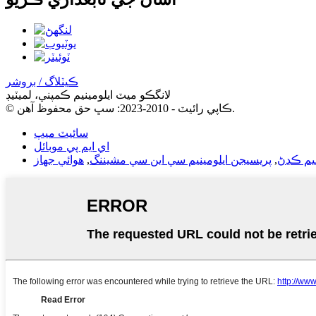
ڪيٽلاگ / بروشر
لانگڪو ميٽ ايلومينيم ڪمپني، لميٽيڊ
© ڪاپي رائيٽ - 2010-2023: سڀ حق محفوظ آهن.
سائيٽ ميپ
اي ايم پي موبائل
نيم ڪڍڻ
,
پريسيجن ايلومينيم سي اين سي مشيننگ
,
هوائي جهاز