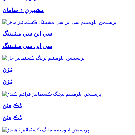
مشينري ۽ سامان
سي اين سي مشيننگ
سي اين سي مشيننگ
مُڙڻ
مُڙڻ
مُڪ هڻڻ
مُڪ هڻڻ