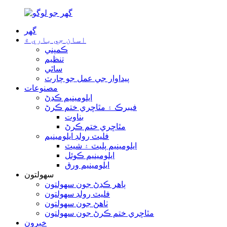
گھر
اسان جي باري ۾
ڪمپني
تنظيم
ساٿي
پيداوار جي عمل جو چارٽ
مصنوعات
ايلومينيم ڪڍڻ
فيبرڪ ۽ مٿاڇري ختم ڪرڻ
بناوت
مٿاڇري ختم ڪرڻ
فليٽ رولڊ ايلومينيم
ايلومينيم پليٽ ۽ شيٽ
ايلومينيم ڪوئل
ايلومينيم ورق
سهولتون
ٻاھر ڪڍڻ جون سهولتون
فليٽ رولڊ سهولتون
ٺاهڻ جون سهولتون
مٿاڇري ختم ڪرڻ جون سهولتون
خبرون